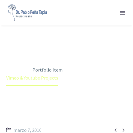


VIMEO & YOUTUBE
PROJECTS
Home
Portfolio Item
Vimeo & Youtube Projects


marzo 7, 2016