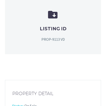


LISTING ID
PROP-9113 VD
PROPERTY DETAIL
Status:
On Sale