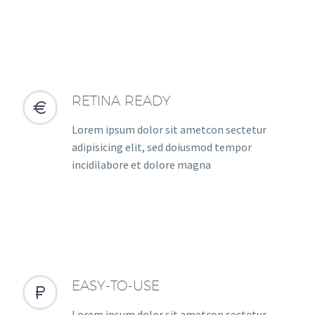
RETINA READY


Lorem ipsum dolor sit ametcon sectetur
adipisicing elit, sed doiusmod tempor
incidilabore et dolore magna
EASY-TO-USE


Lorem ipsum dolor sit ametcon sectetur