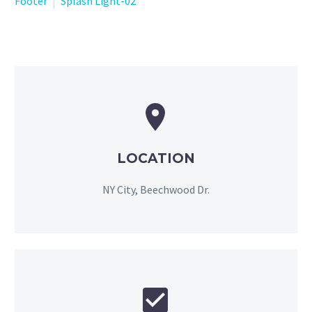
Footer
Splash Light-02


LOCATION
NY City, Beechwood Dr.

