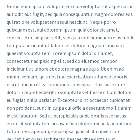
Nemo enim ipsam voluptatem quia voluptas sit aspernatur
aut odit aut fugit, sed quia consequuntur magni dolores eos
qui ratione voluptatem sequi nesciunt. Neque porro
quisquam est, qui dolorem ipsum quia dolor sit amet,
consectetur, adipisci velit, sed quia non numquam eius modi
tempora incidunt ut labore et dolore magnam aliquam
quaerat volupta tem. Lorem ipsum dolor sit amet,
consectetur adipisicing elit, sed do eiusmod tempor
incididunt ut labore et dolore magna aliqua. Ut enim ad
minim veniam, quis nostrud exercitation ullamco laboris
nisi ut aliquip ex ea commodo consequat. Duis aute irure
dolor in reprehenderit in voluptate velit esse cillum dolore
eu fugiat nulla pariatur. Excepteur sint occaecat cupidatat
non proident, sunt in culpa qui officia deserunt mollit anim
id est laborum. Sed ut perspiciatis unde omnis iste natus
error sit voluptatem accusantium doloremque laudantium,
totam rem aperiam, eaque ipsa quae ab illo inventore
veritatis et quasi architecto beatae vitae dicta sunt