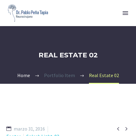
REAL ESTATE 02
Home
Portfolio Item
Real Estate 02


marzo 31, 2016