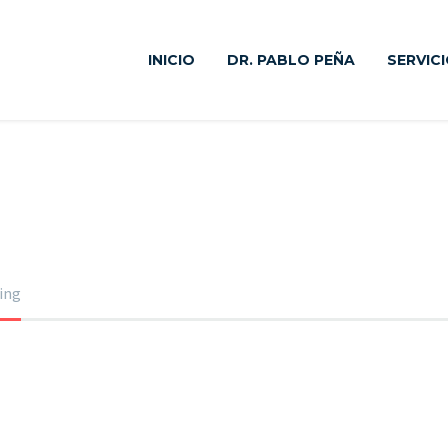
INICIO
DR. PABLO PEÑA
SERVIC
 CONSULTING
TRE
ing