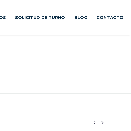
IOS
SOLICITUD DE TURNO
BLOG
CONTACTO
NDY STYLE

