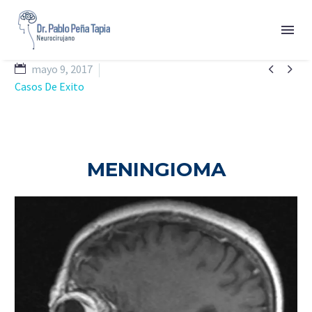


mayo 9, 2017
Casos De Exito
MENINGIOMA