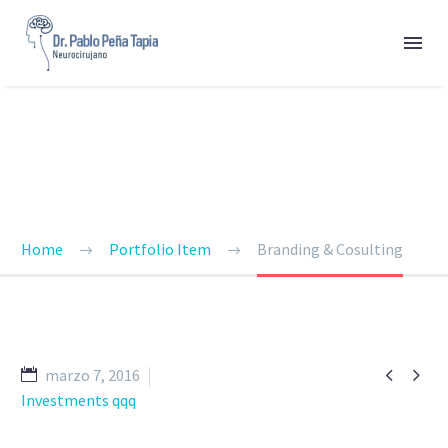
BRANDING & CONSULTING
TRENDY STYLE
Home
Portfolio Item
Branding & Cosulting


marzo 7, 2016
Investments qqq