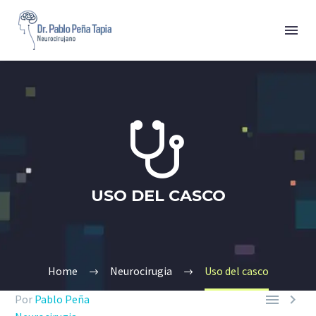


USO DEL CASCO
Home
Neurocirugia
Uso del casco


Por
Pablo Peña