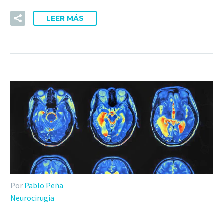
LEER MÁS
Por
Pablo Peña
Neurocirugia