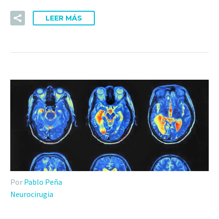
LEER MÁS
Por
Pablo Peña
Neurocirugia