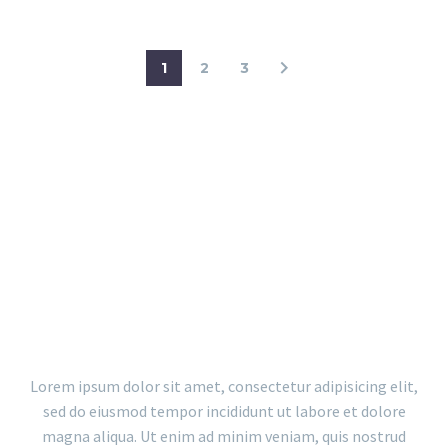
1
2
3
WITH FILTER AND BIG GAPS
Lorem ipsum dolor sit amet, consectetur adipisicing elit,
sed do eiusmod tempor incididunt ut labore et dolore
magna aliqua. Ut enim ad minim veniam, quis nostrud