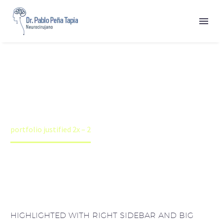


PORTFOLIO
JUSTIFIED
2X
Home
Portfolios
Justified Portfolio Grid Demo
portfolio justified 2x – 2
HIGHLIGHTED WITH RIGHT SIDEBAR AND BIG