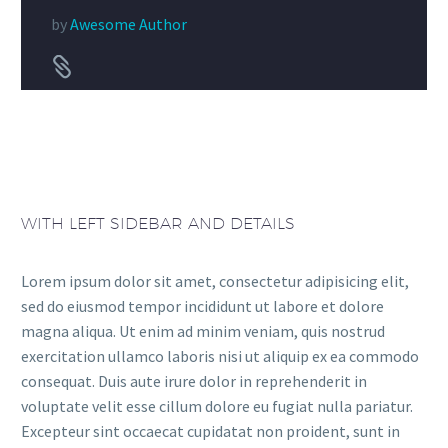
by
Awesome Author


WITH LEFT SIDEBAR AND DETAILS
Lorem ipsum dolor sit amet, consectetur adipisicing elit,
sed do eiusmod tempor incididunt ut labore et dolore
magna aliqua. Ut enim ad minim veniam, quis nostrud
exercitation ullamco laboris nisi ut aliquip ex ea commodo
consequat. Duis aute irure dolor in reprehenderit in
voluptate velit esse cillum dolore eu fugiat nulla pariatur.
Excepteur sint occaecat cupidatat non proident, sunt in