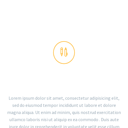


THE GEM IS AWESOME!
Lorem ipsum dolor sit amet, consectetur adipisicing elit,
sed do eiusmod tempor incididunt ut labore et dolore
magna aliqua. Ut enim ad minim, quis nostrud exercitation
ullamco laboris nisi ut aliquip ex ea commodo . Duis aute
irure dolor in reprehenderit in voluptate velit esse cillum