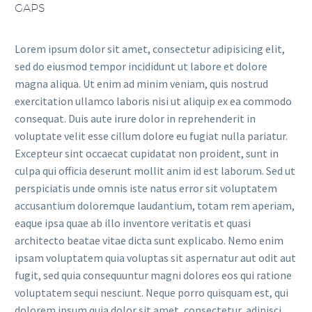
GAPS
Lorem ipsum dolor sit amet, consectetur adipisicing elit,
sed do eiusmod tempor incididunt ut labore et dolore
magna aliqua. Ut enim ad minim veniam, quis nostrud
exercitation ullamco laboris nisi ut aliquip ex ea commodo
consequat. Duis aute irure dolor in reprehenderit in
voluptate velit esse cillum dolore eu fugiat nulla pariatur.
Excepteur sint occaecat cupidatat non proident, sunt in
culpa qui officia deserunt mollit anim id est laborum. Sed ut
perspiciatis unde omnis iste natus error sit voluptatem
accusantium doloremque laudantium, totam rem aperiam,
eaque ipsa quae ab illo inventore veritatis et quasi
architecto beatae vitae dicta sunt explicabo. Nemo enim
ipsam voluptatem quia voluptas sit aspernatur aut odit aut
fugit, sed quia consequuntur magni dolores eos qui ratione
voluptatem sequi nesciunt. Neque porro quisquam est, qui
dolorem ipsum quia dolor sit amet, consectetur, adipisci