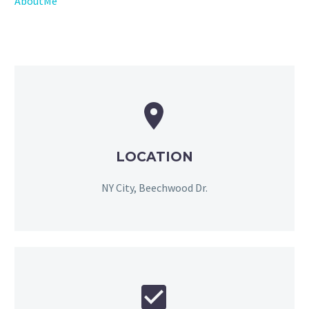
AboutMe


LOCATION
NY City, Beechwood Dr.

