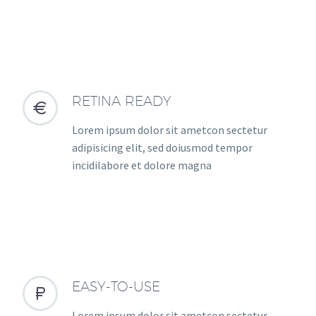
RETINA READY


Lorem ipsum dolor sit ametcon sectetur
adipisicing elit, sed doiusmod tempor
incidilabore et dolore magna
EASY-TO-USE


Lorem ipsum dolor sit ametcon sectetur