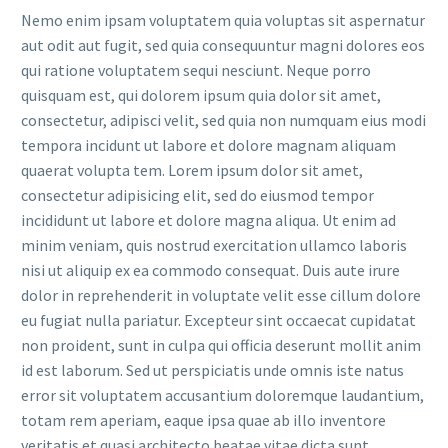
Nemo enim ipsam voluptatem quia voluptas sit aspernatur
aut odit aut fugit, sed quia consequuntur magni dolores eos
qui ratione voluptatem sequi nesciunt. Neque porro
quisquam est, qui dolorem ipsum quia dolor sit amet,
consectetur, adipisci velit, sed quia non numquam eius modi
tempora incidunt ut labore et dolore magnam aliquam
quaerat volupta tem. Lorem ipsum dolor sit amet,
consectetur adipisicing elit, sed do eiusmod tempor
incididunt ut labore et dolore magna aliqua. Ut enim ad
minim veniam, quis nostrud exercitation ullamco laboris
nisi ut aliquip ex ea commodo consequat. Duis aute irure
dolor in reprehenderit in voluptate velit esse cillum dolore
eu fugiat nulla pariatur. Excepteur sint occaecat cupidatat
non proident, sunt in culpa qui officia deserunt mollit anim
id est laborum. Sed ut perspiciatis unde omnis iste natus
error sit voluptatem accusantium doloremque laudantium,
totam rem aperiam, eaque ipsa quae ab illo inventore
veritatis et quasi architecto beatae vitae dicta sunt