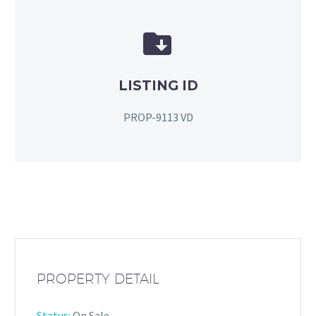


LISTING ID
PROP-9113 VD
PROPERTY DETAIL
Status:
On Sale