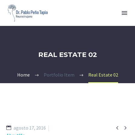
REAL ESTATE 02
Home
Portfolio Item
Real Estate 02


agosto 17, 2016