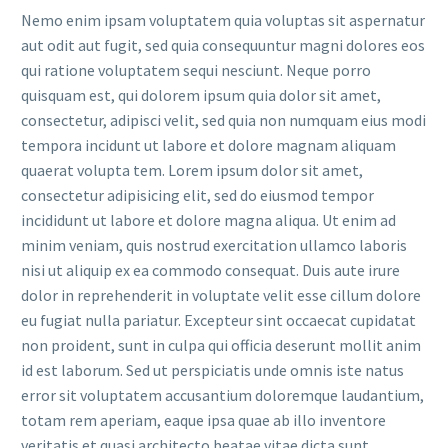
Nemo enim ipsam voluptatem quia voluptas sit aspernatur
aut odit aut fugit, sed quia consequuntur magni dolores eos
qui ratione voluptatem sequi nesciunt. Neque porro
quisquam est, qui dolorem ipsum quia dolor sit amet,
consectetur, adipisci velit, sed quia non numquam eius modi
tempora incidunt ut labore et dolore magnam aliquam
quaerat volupta tem. Lorem ipsum dolor sit amet,
consectetur adipisicing elit, sed do eiusmod tempor
incididunt ut labore et dolore magna aliqua. Ut enim ad
minim veniam, quis nostrud exercitation ullamco laboris
nisi ut aliquip ex ea commodo consequat. Duis aute irure
dolor in reprehenderit in voluptate velit esse cillum dolore
eu fugiat nulla pariatur. Excepteur sint occaecat cupidatat
non proident, sunt in culpa qui officia deserunt mollit anim
id est laborum. Sed ut perspiciatis unde omnis iste natus
error sit voluptatem accusantium doloremque laudantium,
totam rem aperiam, eaque ipsa quae ab illo inventore
veritatis et quasi architecto beatae vitae dicta sunt