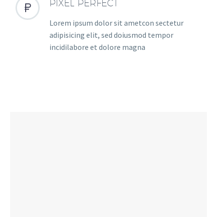
PIXEL PERFECT


Lorem ipsum dolor sit ametcon sectetur
adipisicing elit, sed doiusmod tempor
incidilabore et dolore magna