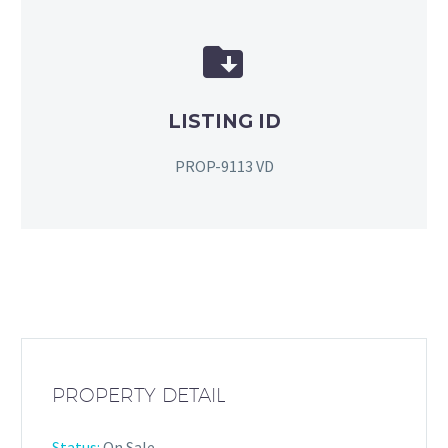


LISTING ID
PROP-9113 VD
PROPERTY DETAIL
Status:
On Sale