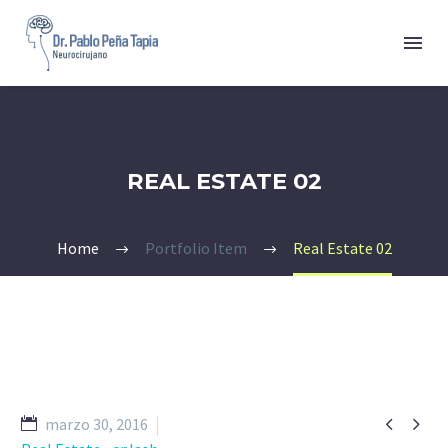
REAL ESTATE 02
Home
Portfolio Item
Real Estate 02


marzo 30, 2016