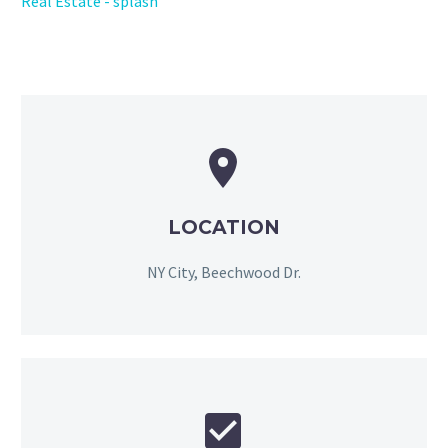
Real Estate - splash


LOCATION
NY City, Beechwood Dr.

