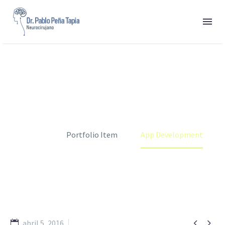
APP DEVELOPMENT
Home
Portfolio Item
App Development


abril 5, 2016