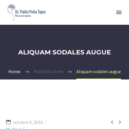
ALIQUAM SODALES AUGUE
Home
Portfolio Item
Aliquam sodales augue


octubre 6, 2016