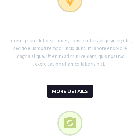


web design
Lorem ipsum dolor sit amet, consectetur aditpisicing elit,
sed do eiusmod tempor incididunt ut labore et dolore
magna aliqua. Ut enim ad mini veniam, quis nostrud
exercitation ullamco laboris nisi.
MORE DETAILS

