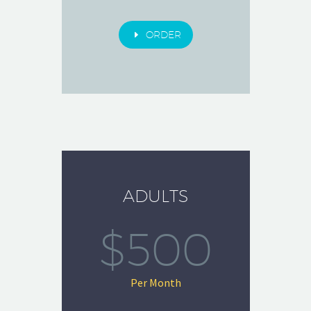
E
ORDER
ADULTS
$500
Per Month