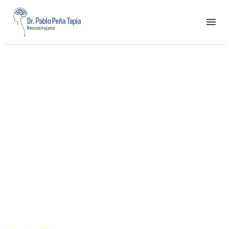


OUR
SERVICES
Showcase your services in a stunning way! Benefit from the
rich selection of ready-made elements and styles specially
designed to highlight your core competences
Home
Pages
Services & Quickfinders