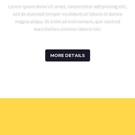
Lorem ipsum dolor sit amet, consectetur aditpisicing elit,
sed do eiusmod tempor incididunt ut labore et dolore
magna aliqua. Ut enim ad mini veniam, quis nostrud
exercitation ullamco laboris nisi.
MORE DETAILS