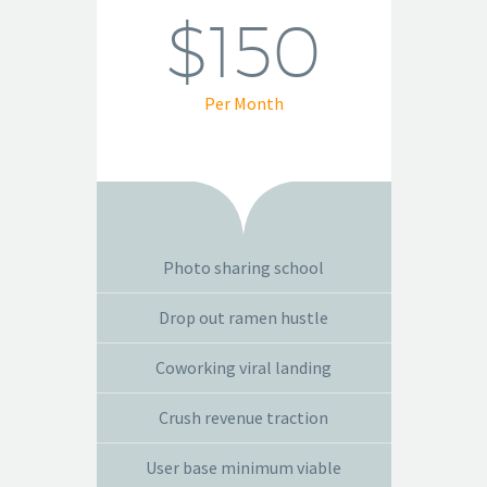
$150
Per Month
Photo sharing school
Drop out ramen hustle
Coworking viral landing
Crush revenue traction
User base minimum viable