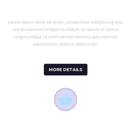
PHOTOGRAPHY
Lorem ipsum dolor sit amet, consectetur aditpisicing elit,
sed do eiusmod tempor incididunt ut labore et dolore
magna aliqua. Ut enim ad mini veniam, quis nostrud
exercitation ullamco laboris nisi.
MORE DETAILS


ECOMMERCE