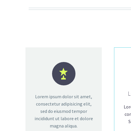


L
Lorem ipsum dolor sit amet,
consectetur adipisicing elit,
Lor
sed do eiusmod tempor
con
incididunt ut labore et dolore
S
magna aliqua.