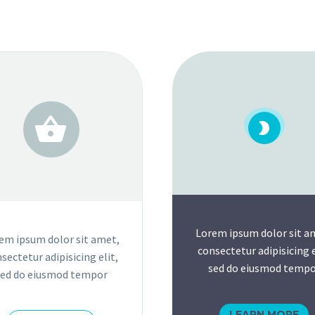




Lorem ipsum dolor sit a
em ipsum dolor sit amet,
consectetur adipisicing e
sectetur adipisicing elit,
sed do eiusmod tempo
sed do eiusmod tempor
LEARN MORE