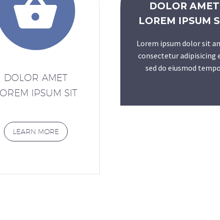


DOLOR AMET
LOREM IPSUM S
Lorem ipsum dolor sit a
consectetur adipisicing e
sed do eiusmod tempo
DOLOR AMET
OREM IPSUM SIT
LEARN MORE