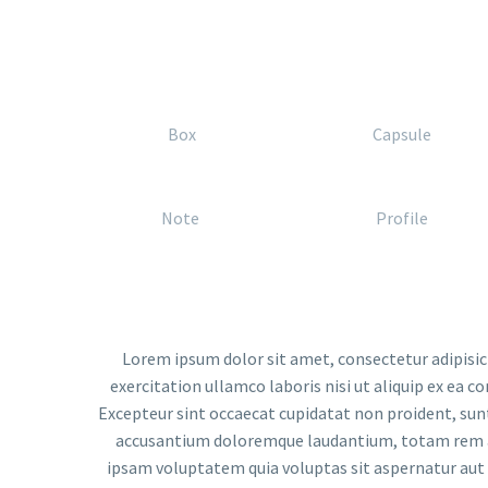
Box
Capsule
Note
Profile
Lorem ipsum dolor sit amet, consectetur adipisic
exercitation ullamco laboris nisi ut aliquip ex ea c
Excepteur sint occaecat cupidatat non proident, sunt 
accusantium doloremque laudantium, totam rem ape
ipsam voluptatem quia voluptas sit aspernatur aut 