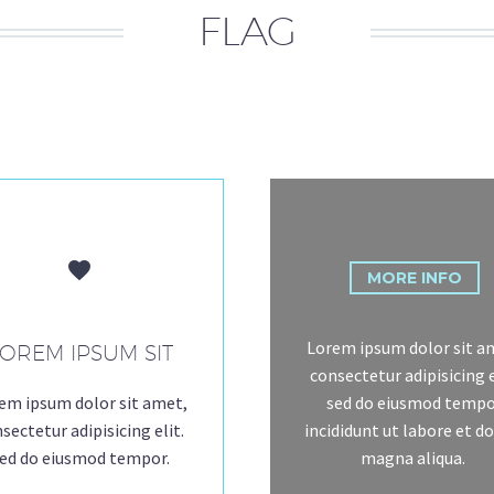
FLAG


MORE INFO
Lorem ipsum dolor sit a
OREM IPSUM SIT
consectetur adipisicing e
sed do eiusmod tempo
em ipsum dolor sit amet,
incididunt ut labore et d
sectetur adipisicing elit.
magna aliqua.
ed do eiusmod tempor.