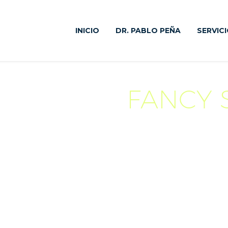
INICIO
DR. PABLO PEÑA
SERVIC
FANCY 
Be creative. You can combine and mix all these
as you wish, getting your very own special look.