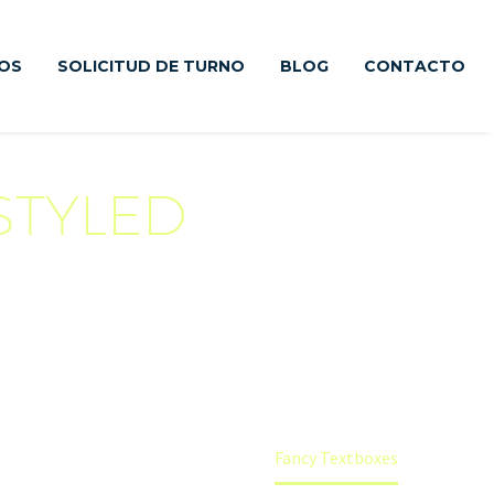
IOS
SOLICITUD DE TURNO
BLOG
CONTACTO
STYLED
BOXES
 crazy awesome box styles and designs
 There are no limits for your creativity!
Home
Elements
Fancy Textboxes