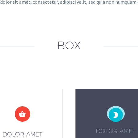
 dolor sit amet, consectetur, adipisci velit, sed quia non numquam
BOX




DOLOR AMET
DOLOR AMET