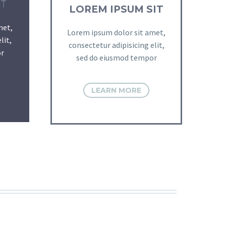
IT
LOREM IPSUM SIT
met,
Lorem ipsum dolor sit amet,
lit,
consectetur adipisicing elit,
r
sed do eiusmod tempor
LEARN MORE