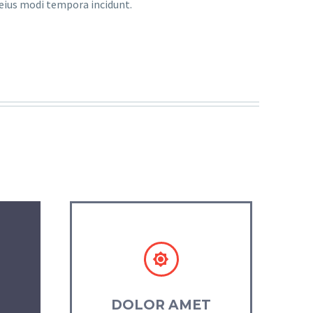
 eius modi tempora incidunt.


DOLOR AMET