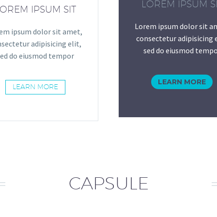
LOREM IPSUM S
OREM IPSUM SIT
Lorem ipsum dolor sit a
em ipsum dolor sit amet,
consectetur adipisicing e
sectetur adipisicing elit,
sed do eiusmod tempo
sed do eiusmod tempor
LEARN MORE
LEARN MORE
CAPSULE