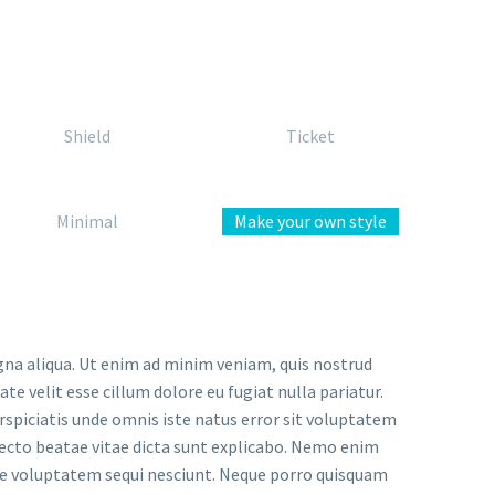
Shield
Ticket
Minimal
Make your own style
gna aliqua. Ut enim ad minim veniam, quis nostrud
te velit esse cillum dolore eu fugiat nulla pariatur.
erspiciatis unde omnis iste natus error sit voluptatem
ecto beatae vitae dicta sunt explicabo. Nemo enim
one voluptatem sequi nesciunt. Neque porro quisquam