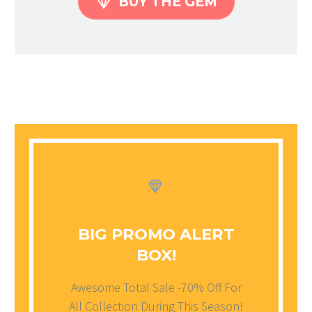

BUY THE GEM


BIG PROMO ALERT
BOX!
Awesome Total Sale -70% Off For
All Collection During This Season!