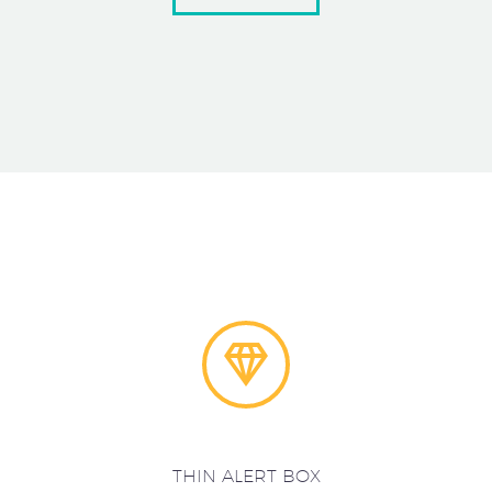


THIN ALERT BOX