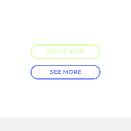
aliqua. Ut enim ad minim veniam nostrud
exercitation ullamco laboris nisi.
BUY IT NOW
SEE MORE