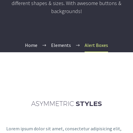
different shapes & sizes. With awesome buttons &
backgrounds!
Home
Elements
Alert Boxes
ASYMMETRIC
STYLES
Lorem ipsum dolor sit amet, consectetur adipisicing elit,