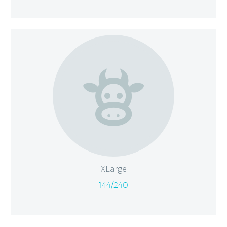


XLarge
144/240