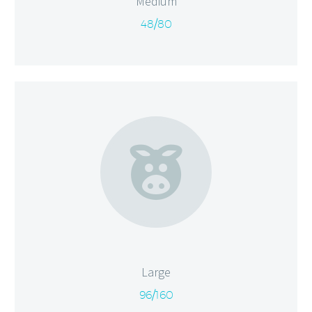
Medium
48/80


Large
96/160